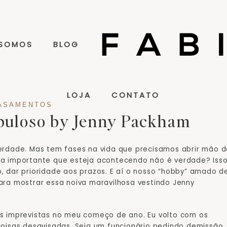
 SOMOS
BLOG
LOJA
CONTATO
ASAMENTOS
abuloso by Jenny Packham
verdade. Mas tem fases na vida que precisamos abrir mão 
sa importante que esteja acontecendo não é verdade? Iss
, dar prioridade aos prazos. E aí o nosso “hobby” amado d
ara mostrar essa noiva maravilhosa vestindo Jenny
as imprevistas no meu começo de ano. Eu volto com os
coisas desavisadas. Seja um funcionário pedindo demissão,