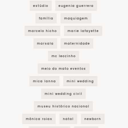
estúdio
eugenia guerrera
família
maquiagem
marcelo hicho
marie lafayette
marsala
maternidade
mc leozinho
meio do mato eventos
mica lanna
mini wedding
mini wedding civil
museu histórico nacional
mônica roias
natal
newborn