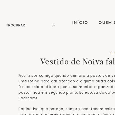
INÍCIO
QUEM
PROCURAR
C
Vestido de Noiva f
Fico triste comigo quando demoro a postar, de 
uma rotina para dar atenção a alguma outra coi
é necessário até pra gente se manter organizado
postar fica em segundo plano. Eu estava doida p
Packham!
Por incrível que pareça, sempre acontecem cois
casórios em fevereiro e junto acontecem várias 