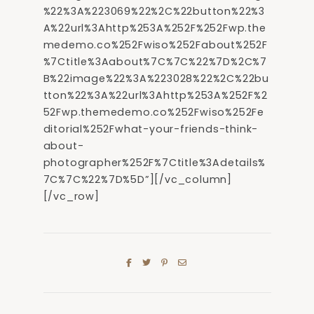
%22%3A%223069%22%2C%22button%22%3
A%22url%3Ahttp%253A%252F%252Fwp.the
medemo.co%252Fwiso%252Fabout%252F
%7Ctitle%3Aabout%7C%7C%22%7D%2C%7
B%22image%22%3A%223028%22%2C%22bu
tton%22%3A%22url%3Ahttp%253A%252F%2
52Fwp.themedemo.co%252Fwiso%252Fe
ditorial%252Fwhat-your-friends-think-
about-
photographer%252F%7Ctitle%3Adetails%
7C%7C%22%7D%5D”][/vc_column]
[/vc_row]