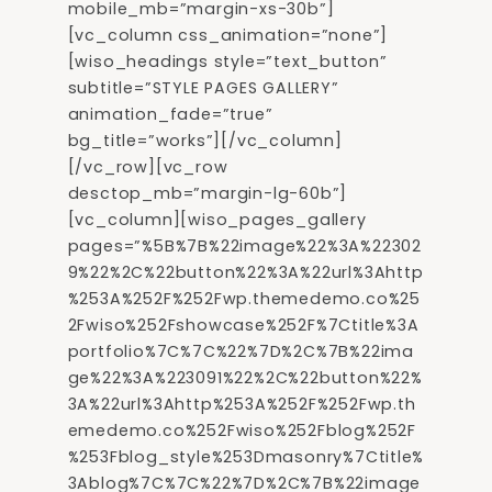
mobile_mb=”margin-xs-30b”]
[vc_column css_animation=”none”]
[wiso_headings style=”text_button”
subtitle=”STYLE PAGES GALLERY”
animation_fade=”true”
bg_title=”works”][/vc_column]
[/vc_row][vc_row
desctop_mb=”margin-lg-60b”]
[vc_column][wiso_pages_gallery
pages=”%5B%7B%22image%22%3A%22302
9%22%2C%22button%22%3A%22url%3Ahttp
%253A%252F%252Fwp.themedemo.co%25
2Fwiso%252Fshowcase%252F%7Ctitle%3A
portfolio%7C%7C%22%7D%2C%7B%22ima
ge%22%3A%223091%22%2C%22button%22%
3A%22url%3Ahttp%253A%252F%252Fwp.th
emedemo.co%252Fwiso%252Fblog%252F
%253Fblog_style%253Dmasonry%7Ctitle%
3Ablog%7C%7C%22%7D%2C%7B%22image