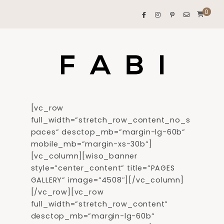
0
[vc_row
full_width=”stretch_row_content_no_s
paces” desctop_mb=”margin-lg-60b”
mobile_mb=”margin-xs-30b”]
[vc_column][wiso_banner
style=”center_content” title=”PAGES
GALLERY” image=”4508″][/vc_column]
[/vc_row][vc_row
full_width=”stretch_row_content”
desctop_mb=”margin-lg-60b”