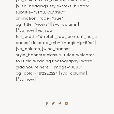
[vc_column css_animation=”none”]
[wiso_headings style=”text_button”
subtitle=”STYLE CLASSIC”
animation_fade=”true”
bg_title=”works”][/vc_column]
[/vc_row][vc_row
full_width=”stretch_row_content_no_s
paces” desctop_mb=”margin-lg-60b”]
[vc_column][wiso_banner
style_banner=”classic” title=”Welcome
to Lucia Wedding Photography! We’re
glad you’re here. ” image=”3093″
bg_color=”#222222″][/vc_column]
[/vc_row]