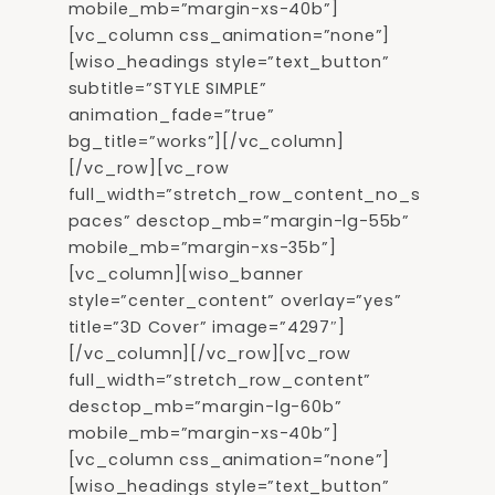
mobile_mb=”margin-xs-40b”]
[vc_column css_animation=”none”]
[wiso_headings style=”text_button”
subtitle=”STYLE SIMPLE”
animation_fade=”true”
bg_title=”works”][/vc_column]
[/vc_row][vc_row
full_width=”stretch_row_content_no_s
paces” desctop_mb=”margin-lg-55b”
mobile_mb=”margin-xs-35b”]
[vc_column][wiso_banner
style=”center_content” overlay=”yes”
title=”3D Cover” image=”4297″]
[/vc_column][/vc_row][vc_row
full_width=”stretch_row_content”
desctop_mb=”margin-lg-60b”
mobile_mb=”margin-xs-40b”]
[vc_column css_animation=”none”]
[wiso_headings style=”text_button”