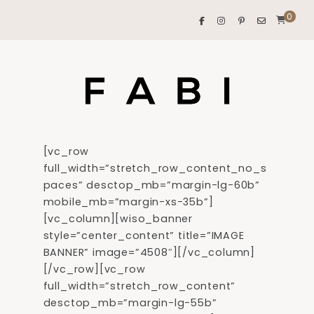
0
[vc_row
full_width=”stretch_row_content_no_s
paces” desctop_mb=”margin-lg-60b”
mobile_mb=”margin-xs-35b”]
[vc_column][wiso_banner
style=”center_content” title=”IMAGE
BANNER” image=”4508″][/vc_column]
[/vc_row][vc_row
full_width=”stretch_row_content”
desctop_mb=”margin-lg-55b”