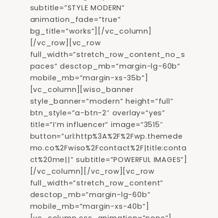
subtitle=”STYLE MODERN”
animation_fade=”true”
bg_title=”works”][/vc_column]
[/vc_row][vc_row
full_width=”stretch_row_content_no_s
paces” desctop_mb=”margin-lg-60b”
mobile_mb=”margin-xs-35b”]
[vc_column][wiso_banner
style_banner=”modern” height=”full”
btn_style=”a-btn-2″ overlay=”yes”
title=”I’m influencer” image=”3515″
button=”url:http%3A%2F%2Fwp.themede
mo.co%2Fwiso%2Fcontact%2F|title:conta
ct%20me||” subtitle=”POWERFUL IMAGES”]
[/vc_column][/vc_row][vc_row
full_width=”stretch_row_content”
desctop_mb=”margin-lg-60b”
mobile_mb=”margin-xs-40b”]